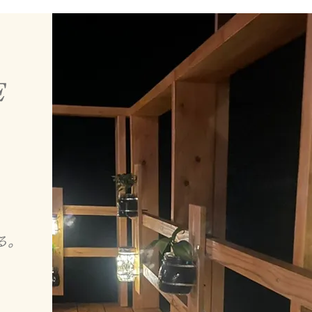
。
E
る。