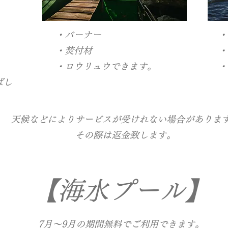
・バーナー
・
・焚付材
・
・ロウリュウできます。
・
ばし
​
​天候などによりサービスが受けれない場合がありま
​その際は返金致します。
【海水プール】
7月～9月の期間無料でご利用できます。