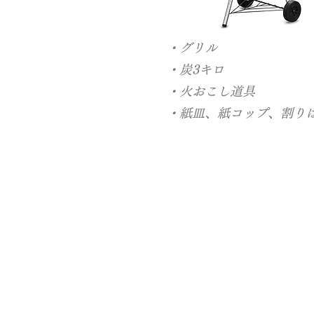
・グリル
・炭3キロ
・火おこし道具
・紙皿、紙コップ、割り