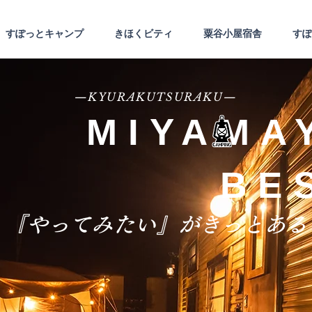
すぽっとキャンプ
きほくビティ
粟谷小屋宿舎
すぽ
—KYURAKUTSURAKU—
MIYAMA
BE
『やってみたい』がきっとある