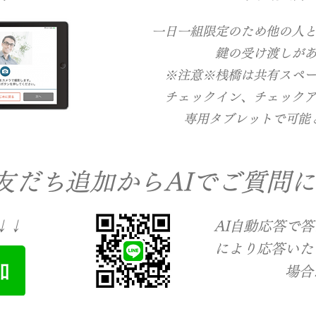
一日一組限定のため他の人
​鍵の受け渡しが
​※注意※桟橋は共有スペ
​チェックイン、チェック
専用タブレットで可能
の友だち追加からAIでご質問
↓↓
​AI自動応答で
により応答いた
場合