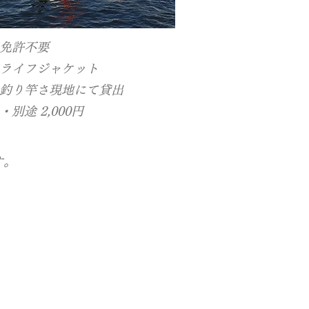
免許不要
ライフジャケット
釣り竿さ現地にて貸出
 ・別途 2,000円
す。