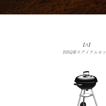
【A】
BBQ楽々アイテムセ