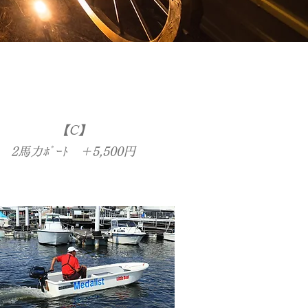
】
【C】
​2馬力ﾎﾞｰﾄ ＋5,500円