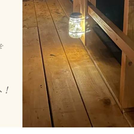
、
を
へ！