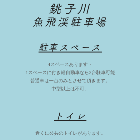
銚子川
魚飛渓駐車場
​駐車スペース
4スペースあります・
1スペースに付き軽自動車なら2台
駐車可能
普通車は一台のみとさせて頂きます。
​中型以上は不可。
​
トイレ
近くに公共のトイレがあります。